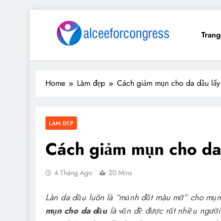
Skip
to
Tran
content
My Blog
My WordPress Blog
Home
Làm đẹp
Cách giảm mụn cho da dầu lấy 
LÀM ĐẸP
Cách giảm mụn cho da d
4 Tháng Ago
20 Mins
Làn da dầu luôn là “mảnh đất màu mỡ” cho mụn
mụn cho da dầu
là vấn đề được rất nhiều người 