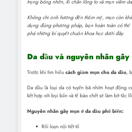
trạng bóng nhờn, lỗ chân lông to và mụn viêm da
Không chỉ ảnh hưởng đến thẩm mỹ, mụn còn khiến 
dụng đúng phương pháp, bạn hoàn toàn có thể ki
phá những bí quyết chuẩn khoa học dưới đây.
Da dầu và nguyên nhân gây
Trước khi tìm hiểu
cách giảm mụn cho da dầu
, 
Da dầu là loại da có tuyến bã nhờn hoạt động c
kết hợp với bụi bẩn và tế bào chết sẽ làm bít tắc 
Nguyên nhân gây mụn ở da dầu phổ biến:
Rối loạn nội tiết tố