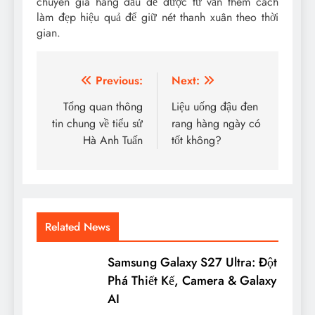
chuyên gia hàng đầu để được tư vấn thêm cách
làm đẹp hiệu quả để giữ nét thanh xuân theo thời
gian.
Điều
Previous:
Next:
hướng
Tổng quan thông
Liệu uống đậu đen
tin chung về tiểu sử
rang hàng ngày có
bài
Hà Anh Tuấn
tốt không?
viết
Related News
Samsung Galaxy S27 Ultra: Đột
Phá Thiết Kế, Camera & Galaxy
AI