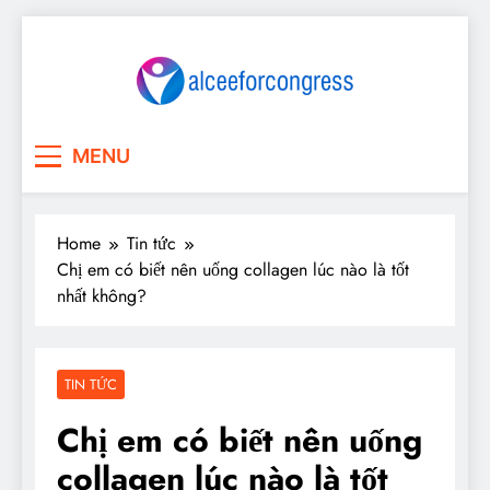
Skip
to
content
My Blog
My WordPress Blog
MENU
Home
Tin tức
Chị em có biết nên uống collagen lúc nào là tốt
nhất không?
TIN TỨC
Chị em có biết nên uống
collagen lúc nào là tốt