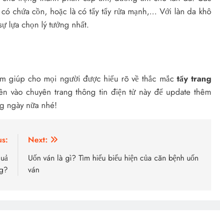
ó chứa cồn, hoặc là có tẩy tẩy rửa mạnh,… Với làn da khô
sự lựa chọn lý tưởng nhất.
ằm giúp cho mọi người được hiểu rõ về thắc mắc
tẩy trang
ên vào chuyên trang thông tin điện tử này để update thêm
ng ngày nữa nhé!
us:
Next:
quả
Uốn ván là gì? Tìm hiểu biểu hiện của căn bệnh uốn
g?
ván