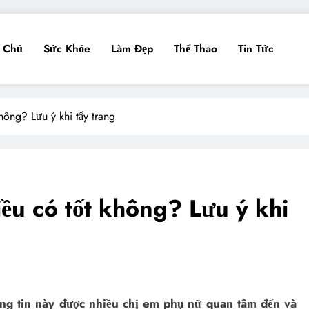
g Chủ
Sức Khỏe
Làm Đẹp
Thể Thao
Tin Tức
không? Lưu ý khi tẩy trang
iều có tốt không? Lưu ý khi
ông tin này được nhiều chị em phụ nữ quan tâm đến và