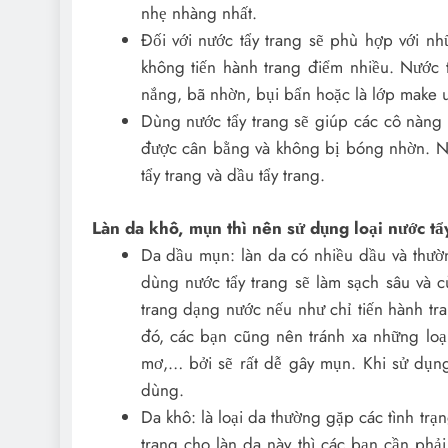
nhẹ nhàng nhất.
Đối với nước tẩy trang sẽ phù hợp với n
không tiến hành trang điểm nhiều. Nước 
nắng, bã nhờn, bụi bẩn hoặc là lớp make 
Dùng nước tẩy trang sẽ giúp các cô nàng 
được cân bằng và không bị bóng nhờn. Nế
tẩy trang và dầu tẩy trang.
Làn da khô, mụn thì nên sử dụng loại nước tẩ
Da dầu mụn: làn da có nhiều dầu và thườn
dùng nước tẩy trang sẽ làm sạch sâu và c
trang dạng nước nếu như chỉ tiến hành t
đó, các bạn cũng nên tránh xa những loạ
mơ,… bởi sẽ rất dễ gây mụn. Khi sử dụng 
dùng.
Da khô: là loại da thường gặp các tình trạn
trang cho làn da này thì các bạn cần ph