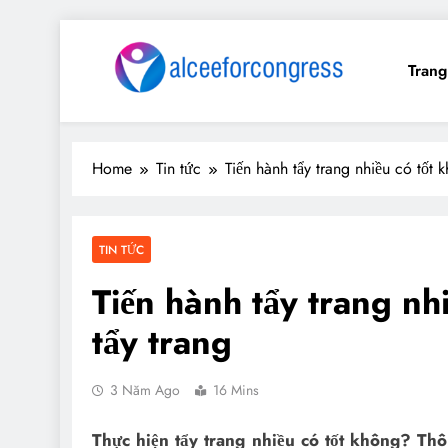
Skip
to
Tran
content
My Blog
My WordPress Blog
Home
Tin tức
Tiến hành tẩy trang nhiều có tốt 
TIN TỨC
Tiến hành tẩy trang nh
tẩy trang
3 Năm Ago
16 Mins
Thực hiện tẩy trang nhiều có tốt không? Th