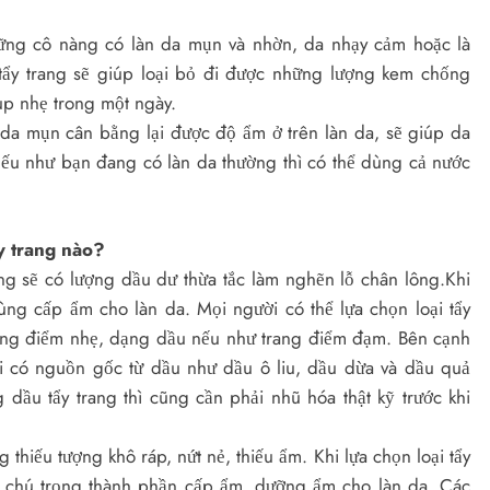
hững cô nàng có làn da mụn và nhờn, da nhạy cảm hoặc là
tẩy trang sẽ giúp loại bỏ đi được những lượng kem chống
up nhẹ trong một ngày.
da mụn cân bằng lại được độ ẩm ở trên làn da, sẽ giúp da
u như bạn đang có làn da thường thì có thể dùng cả nước
y trang nào?
g sẽ có lượng dầu dư thừa tắc làm nghẽn lỗ chân lông.Khi
ùng cấp ẩm cho làn da. Mọi người có thể lựa chọn loại tẩy
rang điểm nhẹ, dạng dầu nếu như trang điểm đạm. Bên cạnh
i có nguồn gốc từ dầu như dầu ô liu, dầu dừa và dầu quả
dầu tẩy trang thì cũng cần phải nhũ hóa thật kỹ trước khi
g thiếu tượng khô ráp, nứt nẻ, thiếu ẩm. Khi lựa chọn loại tẩy
ải chú trọng thành phần cấp ẩm, dưỡng ẩm cho làn da. Các