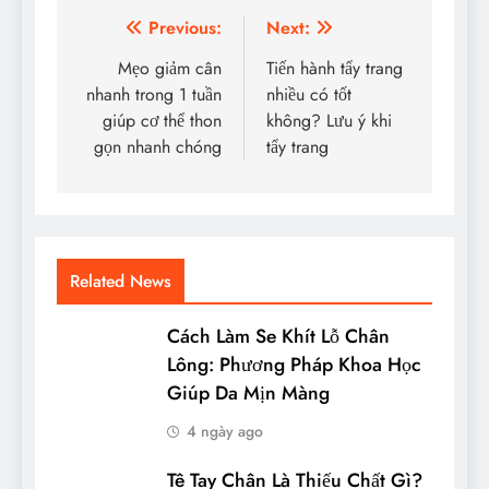
Điều
Previous:
Next:
hướng
Mẹo giảm cân
Tiến hành tẩy trang
nhanh trong 1 tuần
nhiều có tốt
bài
giúp cơ thể thon
không? Lưu ý khi
viết
gọn nhanh chóng
tẩy trang
Related News
Cách Làm Se Khít Lỗ Chân
Lông: Phương Pháp Khoa Học
Giúp Da Mịn Màng
4 ngày ago
Tê Tay Chân Là Thiếu Chất Gì?