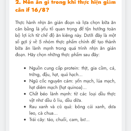
2. Nên ăn gì trong khi thực hiện giảm
cân if 16/8?
Thực hành nhịn ăn gián đoạn và lựa chọn bữa ăn
cân bằng là yếu tố quan trọng để tận hưởng toàn
bộ lợi ích từ chế độ ăn kiêng này. Dưới đây là một
số gợi ý về 5 nhóm thực phẩm chính để tạo thành
bữa ăn lành mạnh trong quá trình nhịn ăn gián
đoạn. Hãy chọn những thực phẩm sau đây:
Nguồn cung cấp protein: thịt, gia cầm, cá,
trứng, đậu, hạt, quả hạch…
Ngũ cốc nguyên cám: yến mạch, lúa mạch,
hạt diêm mạch (hạt quinoa)…
Chất béo lành mạnh: từ các loại dầu thực
vật như dầu ô liu, dầu dừa.
Rau xanh và củ quả: bông cải xanh, dưa
leo, cà chua…
Trái cây: táo, chuối, cam, bơ…