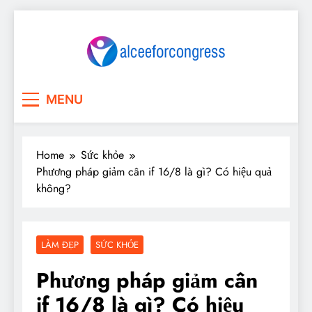
Skip
to
content
My Blog
My WordPress Blog
MENU
Home
Sức khỏe
Phương pháp giảm cân if 16/8 là gì? Có hiệu quả
không?
LÀM ĐẸP
SỨC KHỎE
Phương pháp giảm cân
if 16/8 là gì? Có hiệu